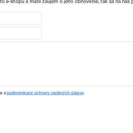
ohto e-shopu a máte záujem o jeho obnovenie, tak sa na nás 
te s
podmienkami ochrany osobných údajov
.