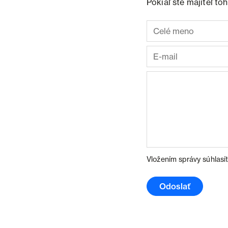
Pokiaľ ste majiteľ t
Vložením správy súhlasí
Odoslať