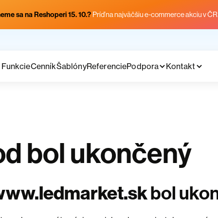
eme sa na Reshoperi 15. 10.?
Príď na najväčšiu e-commerce akciu v ČR
Funkcie
Cenník
Šablóny
Referencie
Podpora
Kontakt
d bol ukončený
www.ledmarket.sk
bol uko