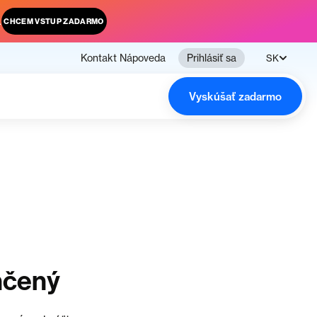
.
CHCEM VSTUP ZADARMO
Kontakt
Nápoveda
Prihlásiť sa
SK
Vyskúšať zadarmo
nčený