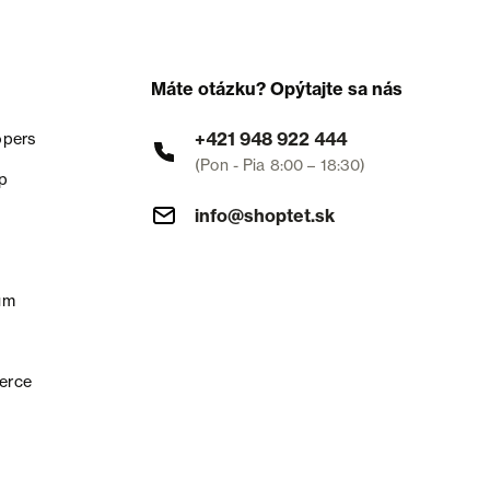
Máte otázku? Opýtajte sa nás
+421 948 922 444
opers
(Pon - Pia 8:00 – 18:30)
p
info@shoptet.sk
um
erce