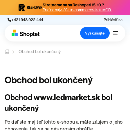
Stretneme sa na Reshoperi 15. 10.?
Príď na najväčšiu e-commerce akciu v ČR.
+421 948 922 444
Prihlásiť sa
Vyskúšajte
Obchod bol ukončený
Obchod bol ukončený
Obchod
www.ledmarket.sk
bol
ukončený
Pokiaľ ste majiteľ tohto e-shopu a máte záujem o jeho
obnovenie, tak sa na nás prosím obráťte.