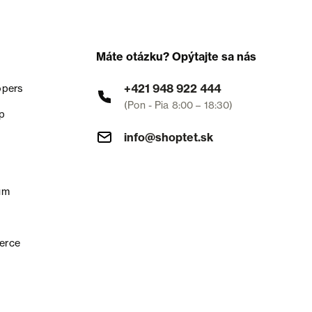
Máte otázku? Opýtajte sa nás
+421 948 922 444
opers
(Pon - Pia 8:00 – 18:30)
p
info@shoptet.sk
um
erce