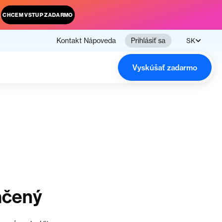
.
CHCEM VSTUP ZADARMO
Kontakt
Nápoveda
Prihlásiť sa
SK
Vyskúšať zadarmo
nčený