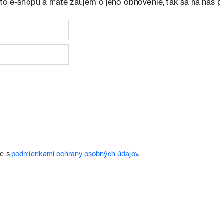
ohto e-shopu a máte záujem o jeho obnovenie, tak sa na nás 
te s
podmienkami ochrany osobných údajov
.