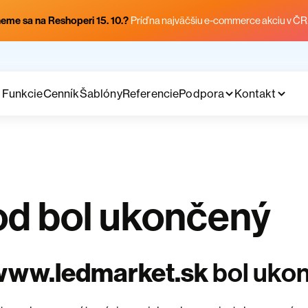
eme sa na Reshoperi 15. 10.?
Príď na najväčšiu e-commerce akciu v ČR
Funkcie
Cenník
Šablóny
Referencie
Podpora
Kontakt
d bol ukončený
www.ledmarket.sk
bol uko