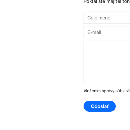
Pokiaľ ste majiteľ t
Vložením správy súhlasí
Odoslať