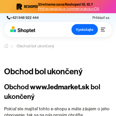
Stretneme sa na Reshoperi 15. 10.?
Príď na najväčšiu e-commerce akciu v ČR.
+421 948 922 444
Prihlásiť sa
Vyskúšajte
Obchod bol ukončený
Obchod bol ukončený
Obchod
www.ledmarket.sk
bol
ukončený
Pokiaľ ste majiteľ tohto e-shopu a máte záujem o jeho
obnovenie, tak sa na nás prosím obráťte.