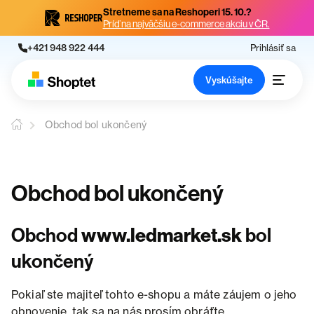
Stretneme sa na Reshoperi 15. 10.?
Príď na najväčšiu e-commerce akciu v ČR.
+421 948 922 444
Prihlásiť sa
Vyskúšajte
Obchod bol ukončený
Obchod bol ukončený
Obchod
www.ledmarket.sk
bol
ukončený
Pokiaľ ste majiteľ tohto e-shopu a máte záujem o jeho
obnovenie, tak sa na nás prosím obráťte.