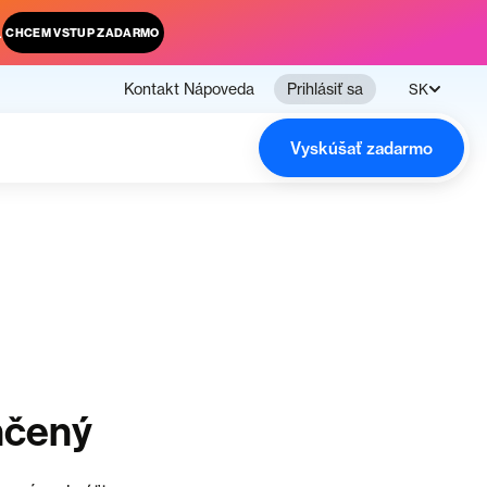
.
CHCEM VSTUP ZADARMO
Kontakt
Nápoveda
Prihlásiť sa
SK
Vyskúšať zadarmo
nčený