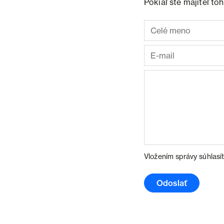
Pokiaľ ste majiteľ t
Vložením správy súhlasí
Odoslať