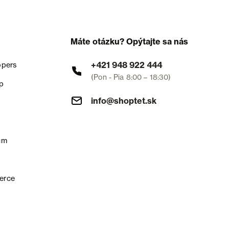
Máte otázku? Opýtajte sa nás
+421 948 922 444
opers
(Pon - Pia 8:00 – 18:30)
p
info@shoptet.sk
um
erce