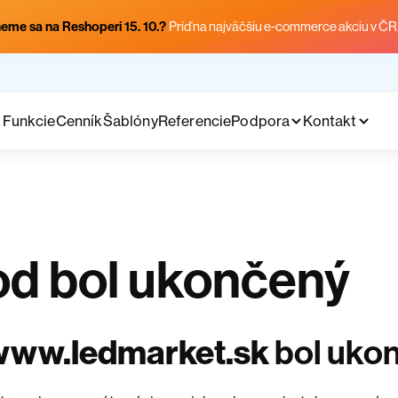
eme sa na Reshoperi 15. 10.?
Príď na najväčšiu e-commerce akciu v ČR
Funkcie
Cenník
Šablóny
Referencie
Podpora
Kontakt
d bol ukončený
www.ledmarket.sk
bol uko