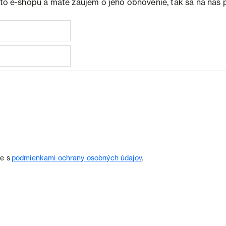
ohto e-shopu a máte záujem o jeho obnovenie, tak sa na nás 
te s
podmienkami ochrany osobných údajov
.