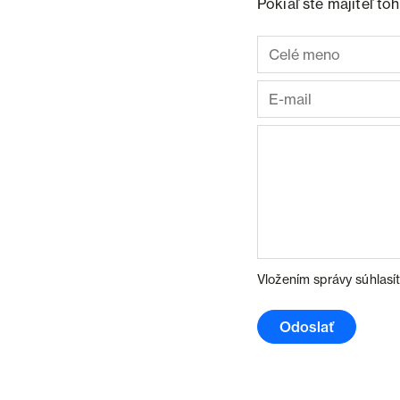
Pokiaľ ste majiteľ t
Vložením správy súhlasí
Odoslať