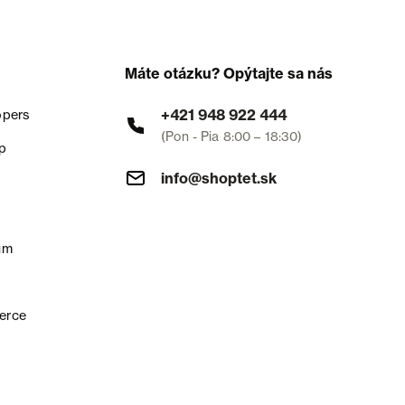
Máte otázku? Opýtajte sa nás
+421 948 922 444
opers
(Pon - Pia 8:00 – 18:30)
p
info@shoptet.sk
um
erce