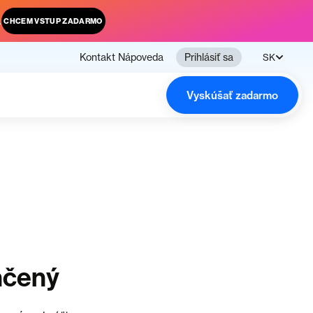
.
CHCEM VSTUP ZADARMO
Kontakt
Nápoveda
Prihlásiť sa
SK
Vyskúšať zadarmo
nčený