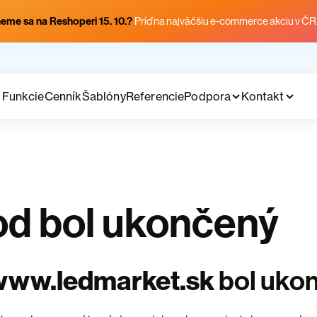
eme sa na Reshoperi 15. 10.?
Príď na najväčšiu e-commerce akciu v ČR
Funkcie
Cenník
Šablóny
Referencie
Podpora
Kontakt
d bol ukončený
www.ledmarket.sk
bol uko