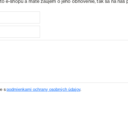
ohto e-shopu a máte záujem o jeho obnovenie, tak sa na nás 
te s
podmienkami ochrany osobných údajov
.