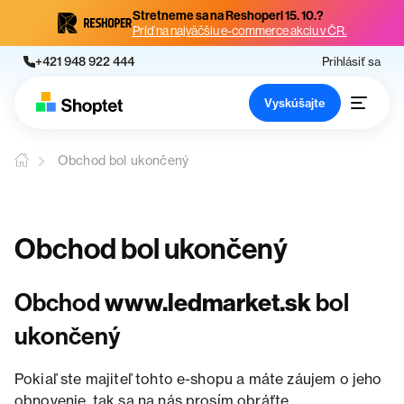
Stretneme sa na Reshoperi 15. 10.?
Príď na najväčšiu e-commerce akciu v ČR.
+421 948 922 444
Prihlásiť sa
Vyskúšajte
Obchod bol ukončený
Obchod bol ukončený
Obchod
www.ledmarket.sk
bol
ukončený
Pokiaľ ste majiteľ tohto e-shopu a máte záujem o jeho
obnovenie, tak sa na nás prosím obráťte.