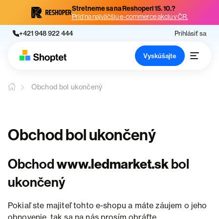
Stretneme sa na Reshoperi 15. 10.?
Príď na najväčšiu e-commerce akciu v ČR.
+421 948 922 444
Prihlásiť sa
Vyskúšajte
Obchod bol ukončený
Obchod bol ukončený
Obchod
www.ledmarket.sk
bol
ukončený
Pokiaľ ste majiteľ tohto e-shopu a máte záujem o jeho
obnovenie, tak sa na nás prosím obráťte.