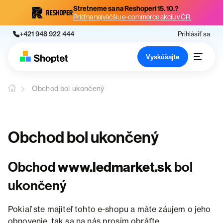
Stretneme sa na Reshoperi 15. 10.?
Príď na najväčšiu e-commerce akciu v ČR.
+421 948 922 444
Prihlásiť sa
Vyskúšajte
Obchod bol ukončený
Obchod bol ukončený
Obchod
www.ledmarket.sk
bol
ukončený
Pokiaľ ste majiteľ tohto e-shopu a máte záujem o jeho
obnovenie, tak sa na nás prosím obráťte.