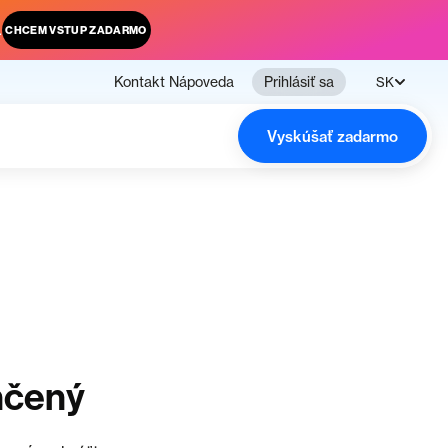
.
CHCEM VSTUP ZADARMO
Kontakt
Nápoveda
Prihlásiť sa
SK
Vyskúšať zadarmo
nčený