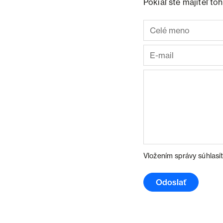
Pokiaľ ste majiteľ t
Vložením správy súhlasí
Odoslať