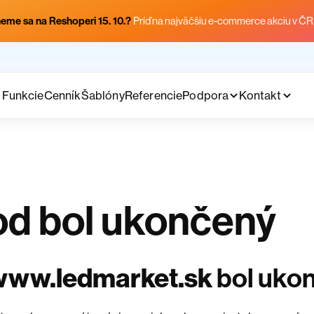
eme sa na Reshoperi 15. 10.?
Príď na najväčšiu e-commerce akciu v ČR
Funkcie
Cenník
Šablóny
Referencie
Podpora
Kontakt
d bol ukončený
www.ledmarket.sk
bol uko