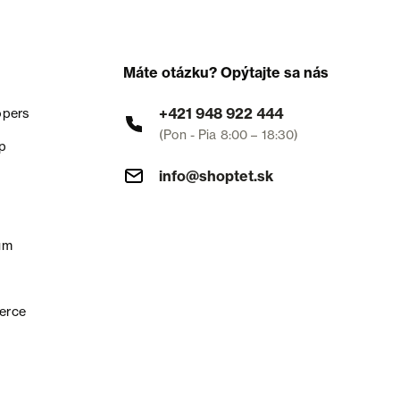
Máte otázku? Opýtajte sa nás
+421 948 922 444
opers
(Pon - Pia 8:00 – 18:30)
p
info@shoptet.sk
um
erce