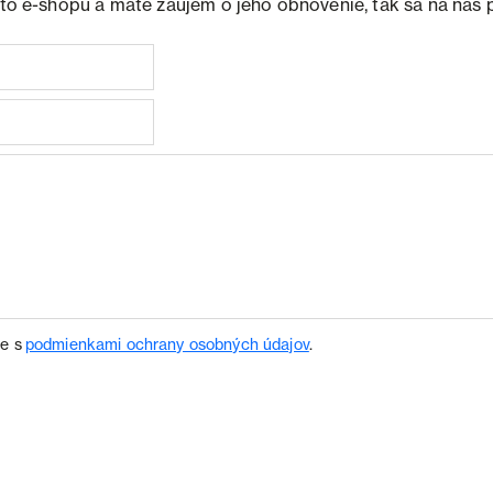
ohto e-shopu a máte záujem o jeho obnovenie, tak sa na nás 
te s
podmienkami ochrany osobných údajov
.